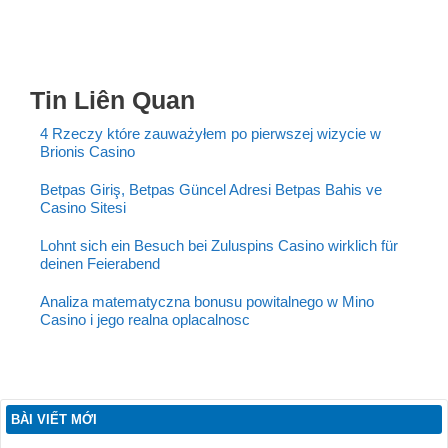
Tin Liên Quan
4 Rzeczy które zauważyłem po pierwszej wizycie w
Brionis Casino
Betpas Giriş, Betpas Güncel Adresi Betpas Bahis ve
Casino Sitesi
Lohnt sich ein Besuch bei Zuluspins Casino wirklich für
deinen Feierabend
Analiza matematyczna bonusu powitalnego w Mino
Casino i jego realna oplacalnosc
BÀI VIẾT MỚI