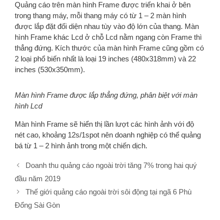
Quảng cáo trên màn hình Frame được triển khai ở bên
trong thang máy, mỗi thang máy có từ 1 – 2 màn hình
được lắp đặt đối diện nhau tùy vào độ lớn của thang. Màn
hình Frame khác Lcd ở chỗ Lcd nằm ngang còn Frame thì
thẳng đứng. Kích thước của màn hình Frame cũng gồm có
2 loại phổ biến nhất là loại 19 inches (480x318mm) và 22
inches (530x350mm).
Màn hình Frame được lắp thẳng đứng, phân biệt với màn
hình Lcd
Màn hình Frame sẽ hiển thị lần lượt các hình ảnh với độ
nét cao, khoảng 12s/1spot nên doanh nghiệp có thể quảng
bá từ 1 – 2 hình ảnh trong một chiến dịch.
Điều
Doanh thu quảng cáo ngoài trời tăng 7% trong hai quý
hướng
đầu năm 2019
bài
Thế giới quảng cáo ngoài trời sôi động tại ngã 6 Phù
viết
Đổng Sài Gòn