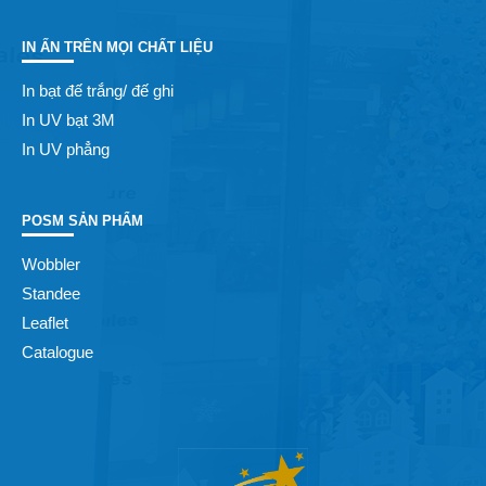
IN ẤN TRÊN MỌI CHẤT LIỆU
In bạt đế trắng/ đế ghi
In UV bạt 3M
In UV phẳng
POSM SẢN PHẨM
Wobbler
Standee
Leaflet
Catalogue