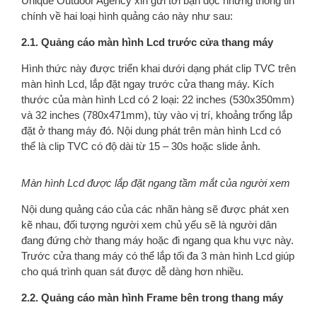
Unique Outdoor Agency xin gửi tới bạn đọc những thông tin
chính về hai loại hình quảng cáo này như sau:
2.1. Quảng cáo màn hình Lcd trước cửa thang máy
Hình thức này được triển khai dưới dạng phát clip TVC trên
màn hình Lcd, lắp đặt ngay trước cửa thang máy. Kích
thước của màn hình Lcd có 2 loại: 22 inches (530x350mm)
và 32 inches (780x471mm), tùy vào vị trí, khoảng trống lắp
đặt ở thang máy đó. Nội dung phát trên màn hình Lcd có
thể là clip TVC có độ dài từ 15 – 30s hoặc slide ảnh.
Màn hình Lcd được lắp đặt ngang tầm mắt của người xem
Nội dung quảng cáo của các nhãn hàng sẽ được phát xen
kẽ nhau, đối tượng người xem chủ yếu sẽ là người dân
đang đứng chờ thang máy hoặc đi ngang qua khu vực này.
Trước cửa thang máy có thể lắp tối đa 3 màn hình Lcd giúp
cho quá trình quan sát được dễ dàng hơn nhiều.
2.2. Quảng cáo màn hình Frame bên trong thang máy