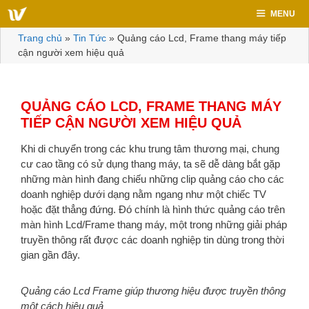
Chuyển
MENU
đến
nội
Trang chủ
»
Tin Tức
»
Quảng cáo Lcd, Frame thang máy tiếp
dung
cận người xem hiệu quả
QUẢNG CÁO LCD, FRAME THANG MÁY
TIẾP CẬN NGƯỜI XEM HIỆU QUẢ
Khi di chuyển trong các khu trung tâm thương mại, chung
cư cao tầng có sử dụng thang máy, ta sẽ dễ dàng bắt gặp
những màn hình đang chiếu những clip quảng cáo cho các
doanh nghiệp dưới dạng nằm ngang như một chiếc TV
hoặc đặt thẳng đứng. Đó chính là hình thức quảng cáo trên
màn hình Lcd/Frame thang máy, một trong những giải pháp
truyền thông rất được các doanh nghiệp tin dùng trong thời
gian gần đây.
Quảng cáo Lcd Frame giúp thương hiệu được truyền thông
một cách hiệu quả