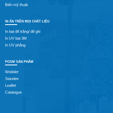
Biển mỹ thuật
IN ẤN TRÊN MỌI CHẤT LIỆU
In bạt đế trắng/ đế ghi
In UV bạt 3M
In UV phẳng
POSM SẢN PHẨM
Wobbler
Standee
Leaflet
Catalogue